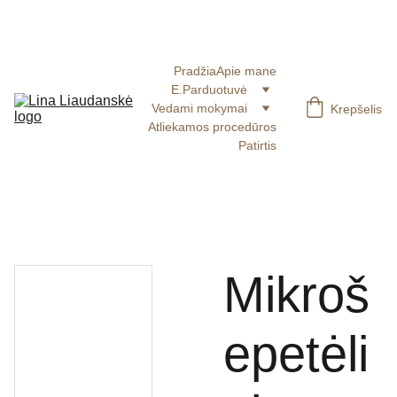
COSMO blakstienoms ir pincetams 20% su kodu 
LUNA3
Pradžia
Apie mane
E.Parduotuvė
Vedami mokymai
Krepšelis
Atliekamos procedūros
Patirtis
Mikroš
epetėli