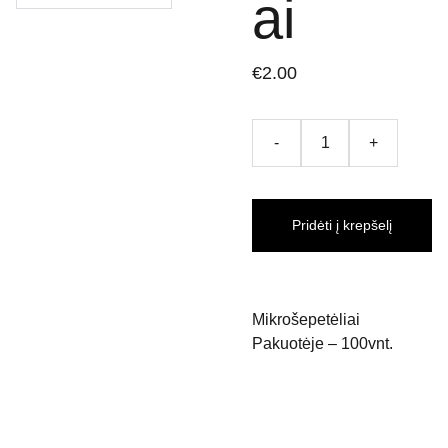
ai
€2.00
-
+
Pridėti į krepšelį
Mikrošepetėliai
Pakuotėje – 100vnt.