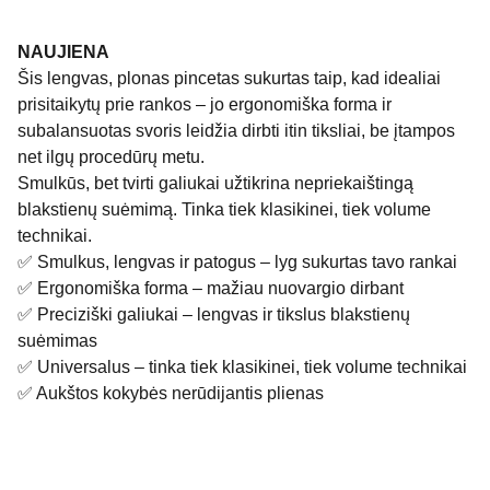
NAUJIENA
Šis lengvas, plonas pincetas sukurtas taip, kad idealiai
prisitaikytų prie rankos – jo ergonomiška forma ir
subalansuotas svoris leidžia dirbti itin tiksliai, be įtampos
net ilgų procedūrų metu.
Smulkūs, bet tvirti galiukai užtikrina nepriekaištingą
blakstienų suėmimą. Tinka tiek klasikinei, tiek volume
technikai.
✅ Smulkus, lengvas ir patogus – lyg sukurtas tavo rankai
✅ Ergonomiška forma – mažiau nuovargio dirbant
✅ Preciziški galiukai – lengvas ir tikslus blakstienų
suėmimas
✅ Universalus – tinka tiek klasikinei, tiek volume technikai
✅ Aukštos kokybės nerūdijantis plienas