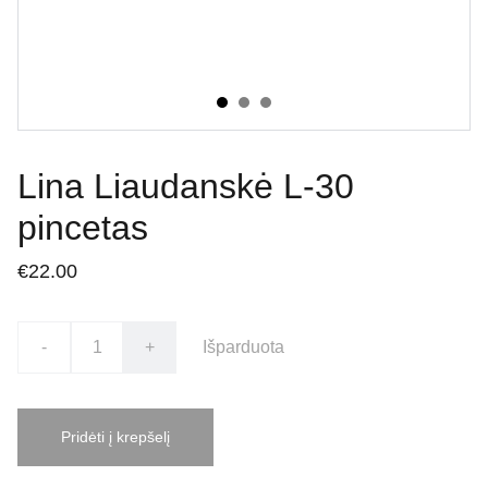
Lina Liaudanskė L-30
pincetas
€22.00
-
+
Išparduota
Pridėti į krepšelį