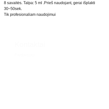
8 savaitės. Talpa: 5 ml .Prieš naudojant, gerai išplakti
30~50sek.
Tik profesionaliam naudojimui
Kontaktai
Pardavėjas:
Lina Liaudanskė
Tel.nr. (0676) 91825
Individualios veiklos numeris:
776385