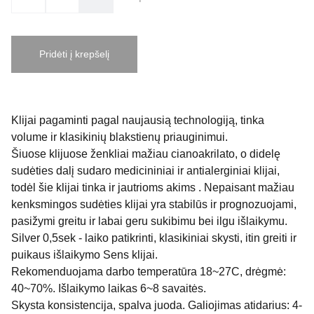
Pridėti į krepšelį
Klijai pagaminti pagal naujausią technologiją, tinka
volume ir klasikinių blakstienų priauginimui.
Šiuose klijuose ženkliai mažiau cianoakrilato, o didelę
sudėties dalį sudaro medicininiai ir antialerginiai klijai,
todėl šie klijai tinka ir jautrioms akims . Nepaisant mažiau
kenksmingos sudėties klijai yra stabilūs ir prognozuojami,
pasižymi greitu ir labai geru sukibimu bei ilgu išlaikymu.
Silver 0,5sek - laiko patikrinti, klasikiniai skysti, itin greiti ir
puikaus išlaikymo Sens klijai.
Rekomenduojama darbo temperatūra 18~27C, drėgmė:
40~70%. Išlaikymo laikas 6~8 savaitės.
Skysta konsistencija, spalva juoda. Galiojimas atidarius: 4-