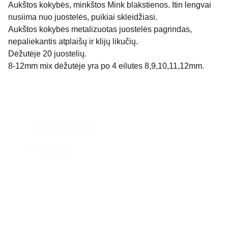
Aukštos kokybės, minkštos Mink blakstienos. Itin lengvai
nusiima nuo juostelės, puikiai skleidžiasi.
Aukštos kokybės metalizuotas juostelės pagrindas,
nepaliekantis atplaišų ir klijų likučių.
Dėžutėje 20 juostelių.
8-12mm mix dėžutėje yra po 4 eilutes 8,9,10,11,12mm.
Kontaktai
Pardavėjas:
Lina Liaudanskė
Tel.nr. (0676) 91825