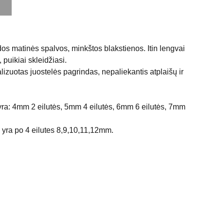
os matinės spalvos, minkštos blakstienos. Itin lengvai
 puikiai skleidžiasi.
izuotas juostelės pagrindas, nepaliekantis atplaišų ir
ra: 4mm 2 eilutės, 5mm 4 eilutės, 6mm 6 eilutės, 7mm
 yra po 4 eilutes 8,9,10,11,12mm.