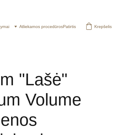
A3
kymai
Atliekamos procedūros
Patirtis
Krepšelis
m "Lašė"
um Volume
ienos