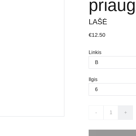
priaug
LAŠĖ
€12.50
Linkis
Ilgis
-
+