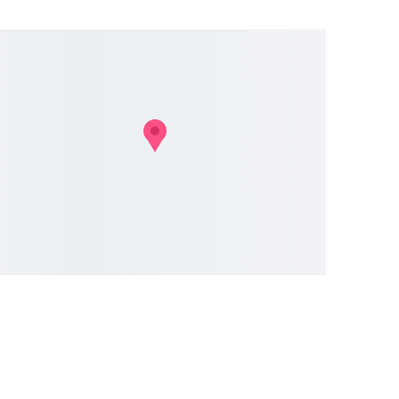
enumeruok naujienlaiškius ir gauk 
kirtinius pasiūlymus
skite savo el paštą*
oriu 10 % nuolaidos + vertingų patarimų į el.
tą
Prenumeruoti!