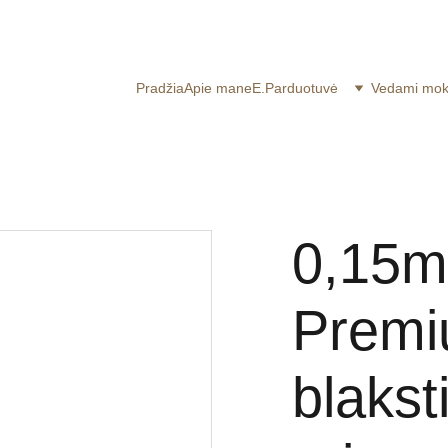
OSMO blakstienoms ir pincetams 20% su kodu LUN
Pradžia
Apie mane
E.Parduotuvė
Vedami mo
0,15m
Premi
blakst