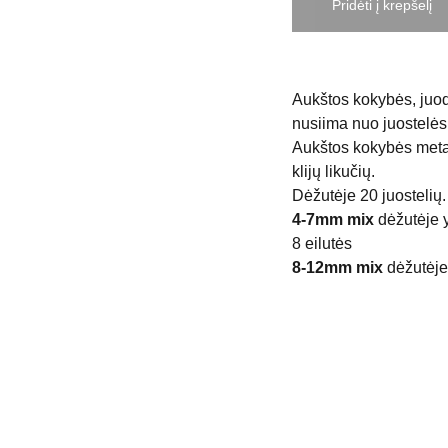
Pridėti į krepšelį
Aukštos kokybės, juod
nusiima nuo juostelės,
Aukštos kokybės metal
klijų likučių.
Dėžutėje 20 juostelių.
4-7mm mix
dėžutėje y
8 eilutės
8-12mm mix
dėžutėje