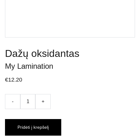
Dažų oksidantas
My Lamination
€12.20
-
+
Pridėti į krepšelį