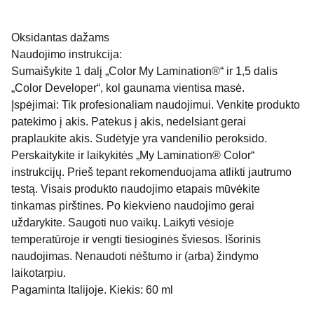
Oksidantas dažams
Naudojimo instrukcija:
Sumaišykite 1 dalį „Color My Lamination®“ ir 1,5 dalis
„Color Developer“, kol gaunama vientisa masė.
Įspėjimai: Tik profesionaliam naudojimui. Venkite produkto
patekimo į akis. Patekus į akis, nedelsiant gerai
praplaukite akis. Sudėtyje yra vandenilio peroksido.
Perskaitykite ir laikykitės „My Lamination® Color“
instrukcijų. Prieš tepant rekomenduojama atlikti jautrumo
testą. Visais produkto naudojimo etapais mūvėkite
tinkamas pirštines. Po kiekvieno naudojimo gerai
uždarykite. Saugoti nuo vaikų. Laikyti vėsioje
temperatūroje ir vengti tiesioginės šviesos. Išorinis
naudojimas. Nenaudoti nėštumo ir (arba) žindymo
laikotarpiu.
Pagaminta Italijoje. Kiekis: 60 ml