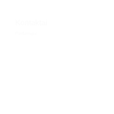
Kontaktai
Pardavėjas:
Lina Liaudanskė
Tel.nr. (0676) 91825
Individualios veiklos numeris:
776385
info@linaliaudanske.lt