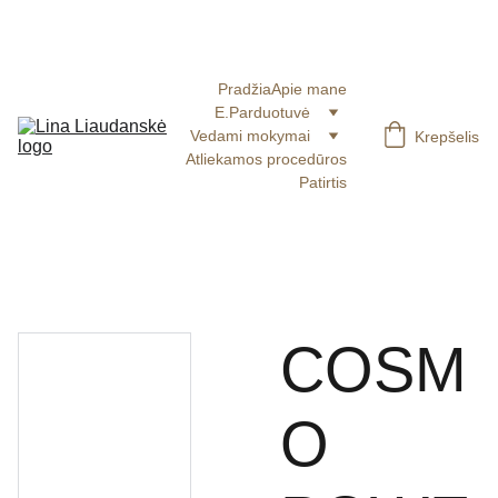
COSMO blakstienoms ir pincetams 20% su kodu 
LUNA3
Pradžia
Apie mane
E.Parduotuvė
Vedami mokymai
Krepšelis
Atliekamos procedūros
Patirtis
COSM
O