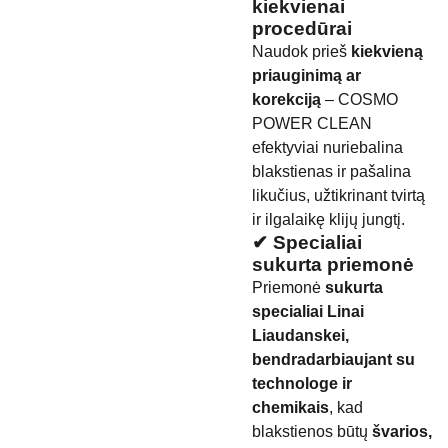
kiekvienai
procedūrai
Naudok prieš
kiekvieną
priauginimą ar
korekciją
– COSMO
POWER CLEAN
efektyviai nuriebalina
blakstienas ir pašalina
likučius, užtikrinant tvirtą
ir ilgalaikę klijų jungtį.
✔ Specialiai
sukurta priemonė
Priemonė
sukurta
specialiai Linai
Liaudanskei,
bendradarbiaujant su
technologe ir
chemikais
, kad
blakstienos būtų
švarios,