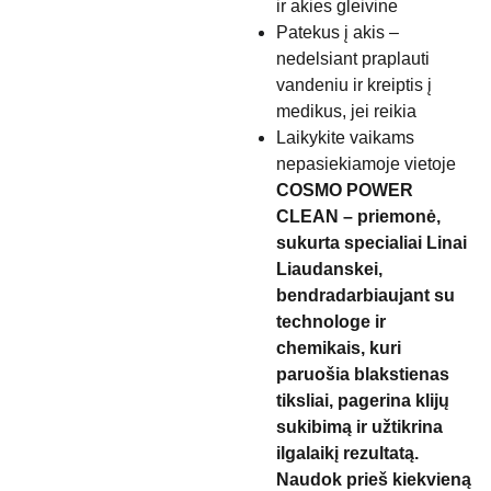
ir akies gleivine
Patekus į akis –
nedelsiant praplauti
vandeniu ir kreiptis į
medikus, jei reikia
Laikykite vaikams
nepasiekiamoje vietoje
COSMO POWER
CLEAN – priemonė,
sukurta specialiai Linai
Liaudanskei,
bendradarbiaujant su
technologe ir
chemikais, kuri
paruošia blakstienas
tiksliai, pagerina klijų
sukibimą ir užtikrina
ilgalaikį rezultatą.
Naudok prieš kiekvieną