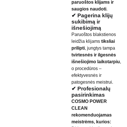
paruoštos klijams ir
saugios naudoti
.
✔ Pagerina klijų
sukibimą ir
išnešiojimą
Paruoštos blakstienos
leidžia klijams
tiksliai
prilipti
, jungtys tampa
tvirtesnės ir ilgesnės
išnešiojimo laikotarpiu
,
o procedūros –
efektyvesnės ir
patogesnės meistrui.
✔ Profesionalų
pasirinkimas
COSMO POWER
CLEAN
rekomenduojamas
meistrėms, kurios: