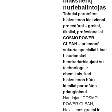
blakstienų
nuriebalintojas
Tobulai paruoštos
blakstienos kiekvienai
procedūrai – greitai,
tiksliai, profesionaliai.
COSMO POWER
CLEAN – priemonė,
sukurta specialiai Linai
Liaudanskei,
bendradarbiaujant su
technologe ir
chemikais, kad
blakstienos būtų
idealiai paruoštos
priauginimui.
Naudojant COSMO
POWER CLEAN,
blakstienos
greitai ir