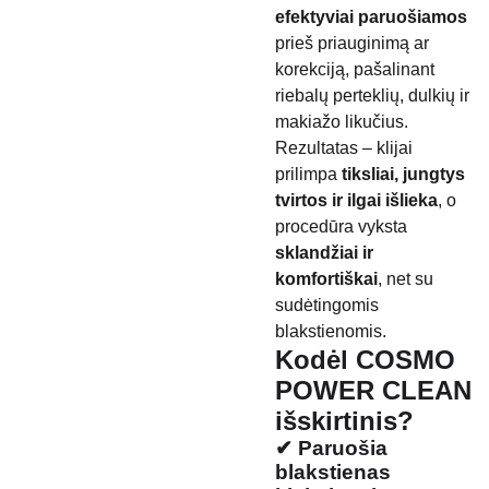
efektyviai paruošiamos
prieš priauginimą ar
korekciją, pašalinant
riebalų perteklių, dulkių ir
makiažo likučius.
Rezultatas – klijai
prilimpa
tiksliai, jungtys
tvirtos ir ilgai išlieka
, o
procedūra vyksta
sklandžiai ir
komfortiškai
, net su
sudėtingomis
blakstienomis.
Kodėl COSMO
POWER CLEAN
išskirtinis?
✔ Paruošia
blakstienas