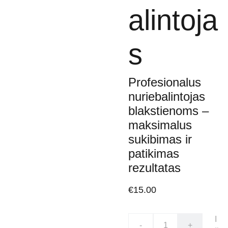
alintoja
s
Profesionalus
nuriebalintojas
blakstienoms –
maksimalus
sukibimas ir
patikimas
rezultatas
€15.00
I
-
+