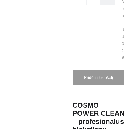
š
p
a
r
d
u
o
t
a
Pridėti į krepšelį
COSMO
POWER CLEAN
– profesionalus