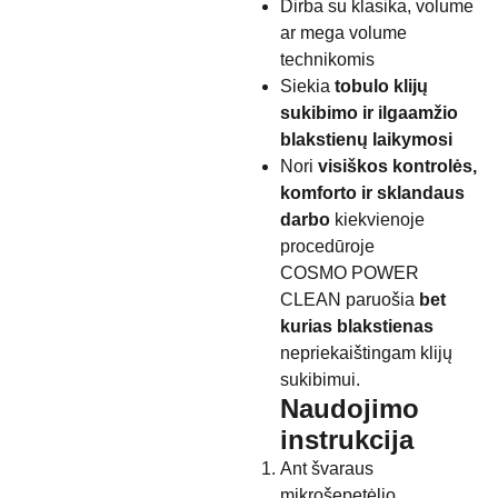
Dirba su klasika, volume
ar mega volume
technikomis
Siekia
tobulo klijų
sukibimo ir ilgaamžio
blakstienų laikymosi
Nori
visiškos kontrolės,
komforto ir sklandaus
darbo
kiekvienoje
procedūroje
COSMO POWER
CLEAN paruošia
bet
kurias blakstienas
nepriekaištingam klijų
sukibimui.
Naudojimo
instrukcija
Ant švaraus
mikrošepetėlio