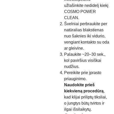
užlašinkite nedidelį kiekį
COSMO POWER
CLEAN.
Švelniai perbraukite per
natūralias blakstienas
nuo šaknies iki vidurio,
vengiant kontakto su oda
ar gleivine.
Palaukite ~20–30 sek.,
kol paviršius visiškai
nudžius.
Pereikite prie įprasto
priauginimo.
Naudokite prieš
kiekvieną procedūrą
,
kad klijai priliptų tiksliai,
o jungtys būtų tvirtos ir
ilgai išsilaikytų.