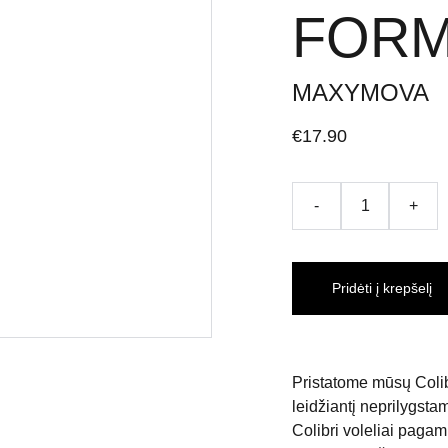
FOR
MAXYMOVA
€17.90
-
+
Pridėti į krepšelį
Pristatome mūsų Colib
leidžiantį neprilygstam
Colibri voleliai pagamin