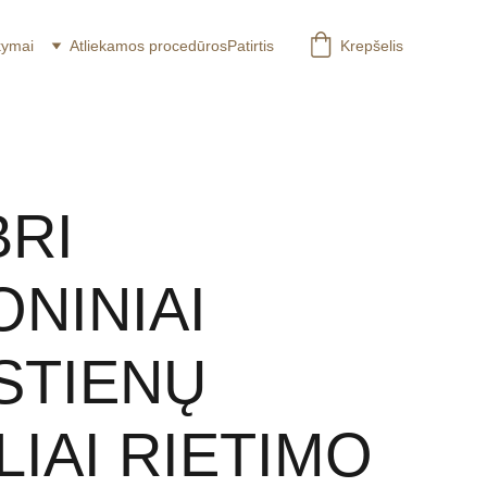
kymai
Atliekamos procedūros
Patirtis
Krepšelis
BRI
ONINIAI
STIENŲ
IAI RIETIMO