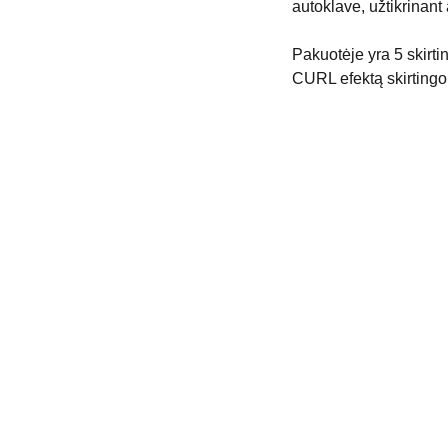
autoklave, užtikrinant
Pakuotėje yra 5 skirtin
CURL efektą skirtingo 
Informacija
s 
Pr
išs
Privatumo politika
Pinigų grąžinimas
Įve
Pristatymo politika