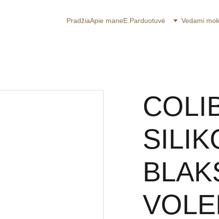
Pradžia
Apie mane
E.Parduotuvė
Vedami mo
COLI
SILIK
BLAK
VOLEL