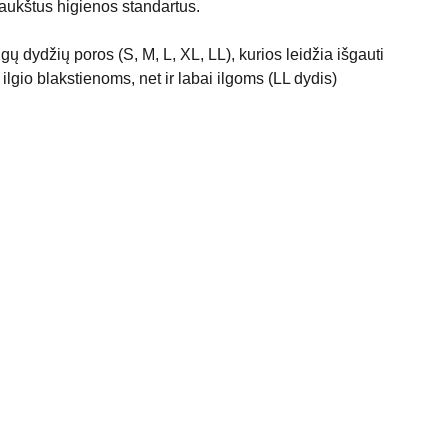
 aukštus higienos standartus.
gų dydžių poros (S, M, L, XL, LL), kurios leidžia išgauti
ilgio blakstienoms, net ir labai ilgoms (LL dydis)
enumeruok naujienlaiškius ir gauk 
kirtinius pasiūlymus
skite savo el paštą*