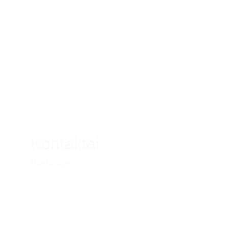
Kontaktai
Naudingo
Pardavėjas:
nuorodos
Lina Liaudanskė
Pagrindinis
Individualios veiklos 
Parduotuvė
numeris:
776385
Vedami mokymai