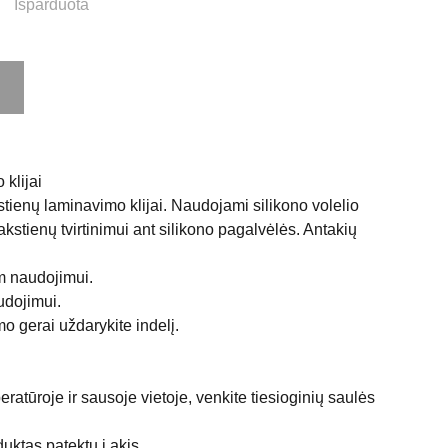
Išparduota
klijai
tienų laminavimo klijai. Naudojami silikono volelio
lakstienų tvirtinimui ant silikono pagalvėlės. Antakių
am naudojimui.
udojimui.
o gerai uždarykite indelį.
eratūroje ir sausoje vietoje, venkite tiesioginių saulės
uktas patektų į akis.