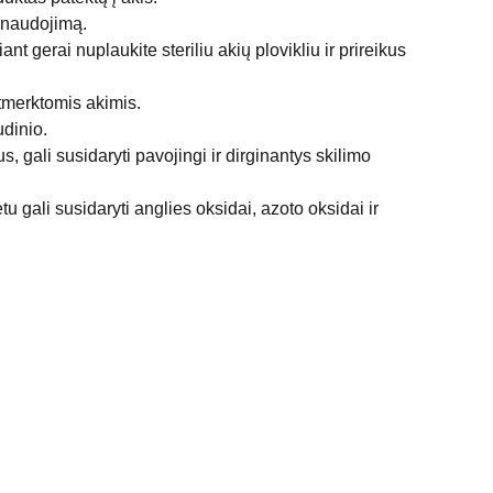
e naudojimą.
ant gerai nuplaukite steriliu akių plovikliu ir prireikus
tmerktomis akimis.
dinio.
us, gali susidaryti pavojingi ir dirginantys skilimo
 gali susidaryti anglies oksidai, azoto oksidai ir