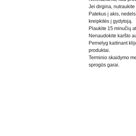
Jei dirgina, nutraukit
Patekus į akis, nedelsi
kreipkitės į gydytoją.
Plaukite 15 minučių a
Nenaudokite karšto au
Pernelyg kaitinant klij
produktai.
Terminio skaidymo metu
sprogūs garai.