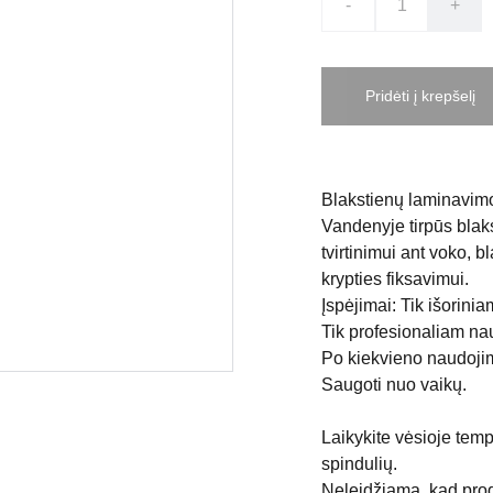
-
+
Pridėti į krepšelį
Blakstienų laminavimo 
Vandenyje tirpūs blaks
tvirtinimui ant voko, b
krypties fiksavimui.
Įspėjimai: Tik išorini
Tik profesionaliam na
Po kiekvieno naudojim
Saugoti nuo vaikų.
Laikykite vėsioje temp
spindulių.
Neleidžiama, kad prod