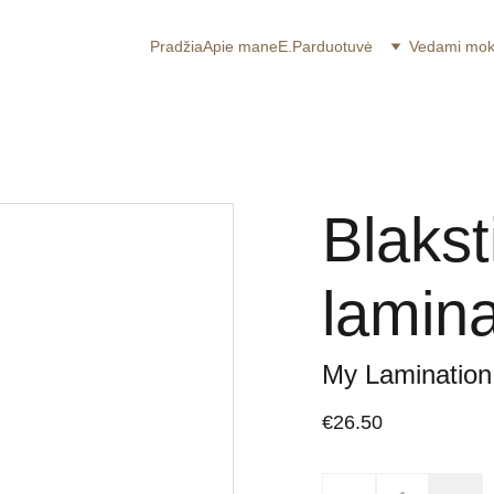
Pradžia
Apie mane
E.Parduotuvė
Vedami mo
​Blaks
lamina
My Lamination
€26.50