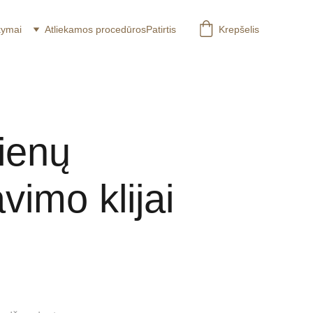
kymai
Atliekamos procedūros
Patirtis
Krepšelis
tienų
vimo klijai